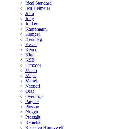
Ideal Standard
IMI Heimeier
Judo
Jung
Junkers
Kampmann
Kemper
Keramag
Kessel
Keuco
Kludi
KSB
Limodor
Maico
Mepa
Missel
Neoperl
Oras
Oventrop
Pagette
Plasson
Pluggit
Pressalit
Remeha
Resiedeo Honeywell