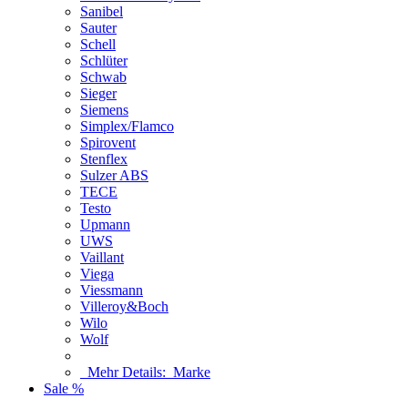
Sanibel
Sauter
Schell
Schlüter
Schwab
Sieger
Siemens
Simplex/Flamco
Spirovent
Stenflex
Sulzer ABS
TECE
Testo
Upmann
UWS
Vaillant
Viega
Viessmann
Villeroy&Boch
Wilo
Wolf
Mehr Details:
Marke
Sale %