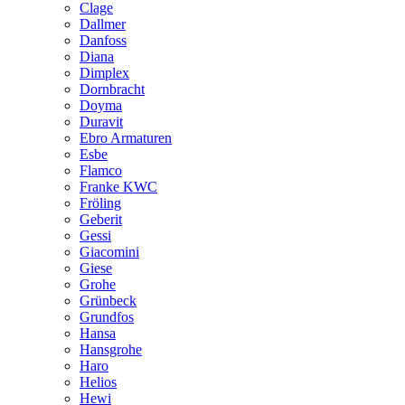
Clage
Dallmer
Danfoss
Diana
Dimplex
Dornbracht
Doyma
Duravit
Ebro Armaturen
Esbe
Flamco
Franke KWC
Fröling
Geberit
Gessi
Giacomini
Giese
Grohe
Grünbeck
Grundfos
Hansa
Hansgrohe
Haro
Helios
Hewi