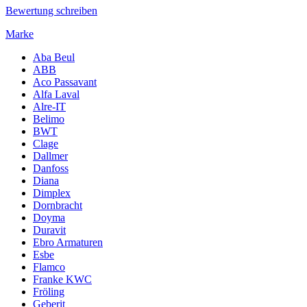
Bewertung schreiben
Marke
Aba Beul
ABB
Aco Passavant
Alfa Laval
Alre-IT
Belimo
BWT
Clage
Dallmer
Danfoss
Diana
Dimplex
Dornbracht
Doyma
Duravit
Ebro Armaturen
Esbe
Flamco
Franke KWC
Fröling
Geberit