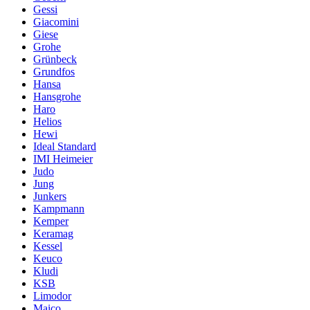
Gessi
Giacomini
Giese
Grohe
Grünbeck
Grundfos
Hansa
Hansgrohe
Haro
Helios
Hewi
Ideal Standard
IMI Heimeier
Judo
Jung
Junkers
Kampmann
Kemper
Keramag
Kessel
Keuco
Kludi
KSB
Limodor
Maico