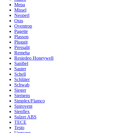
Mepa
Missel
Neoperl
Oras
Oventrop
Pagette
Plasson
Pluggit
Pressalit
Remeha
Resiedeo Honeywell
Sanibel
Sauter
Schell
Schlüter
Schwab
Sieger
Siemens
Simplex/Flamco
Spirovent
Stenflex
Sulzer ABS
TECE
Testo
Upmann