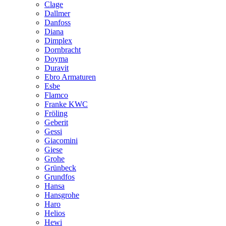
Clage
Dallmer
Danfoss
Diana
Dimplex
Dornbracht
Doyma
Duravit
Ebro Armaturen
Esbe
Flamco
Franke KWC
Fröling
Geberit
Gessi
Giacomini
Giese
Grohe
Grünbeck
Grundfos
Hansa
Hansgrohe
Haro
Helios
Hewi