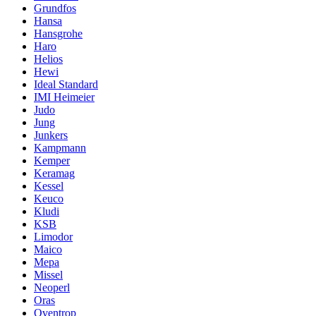
Grundfos
Hansa
Hansgrohe
Haro
Helios
Hewi
Ideal Standard
IMI Heimeier
Judo
Jung
Junkers
Kampmann
Kemper
Keramag
Kessel
Keuco
Kludi
KSB
Limodor
Maico
Mepa
Missel
Neoperl
Oras
Oventrop