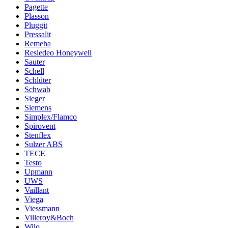
Pagette
Plasson
Pluggit
Pressalit
Remeha
Resiedeo Honeywell
Sauter
Schell
Schlüter
Schwab
Sieger
Siemens
Simplex/Flamco
Spirovent
Stenflex
Sulzer ABS
TECE
Testo
Upmann
UWS
Vaillant
Viega
Viessmann
Villeroy&Boch
Wilo