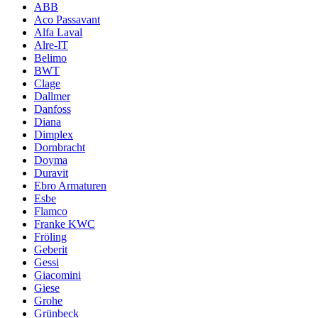
ABB
Aco Passavant
Alfa Laval
Alre-IT
Belimo
BWT
Clage
Dallmer
Danfoss
Diana
Dimplex
Dornbracht
Doyma
Duravit
Ebro Armaturen
Esbe
Flamco
Franke KWC
Fröling
Geberit
Gessi
Giacomini
Giese
Grohe
Grünbeck