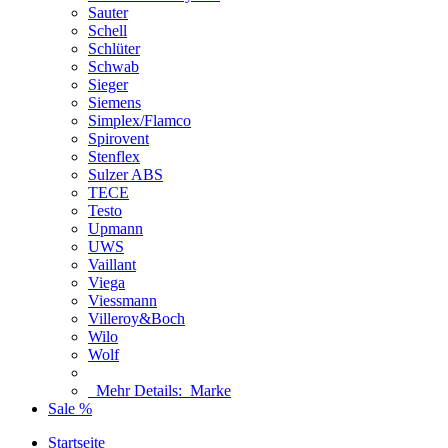
Sauter
Schell
Schlüter
Schwab
Sieger
Siemens
Simplex/Flamco
Spirovent
Stenflex
Sulzer ABS
TECE
Testo
Upmann
UWS
Vaillant
Viega
Viessmann
Villeroy&Boch
Wilo
Wolf
Mehr Details:
Marke
Sale %
Startseite