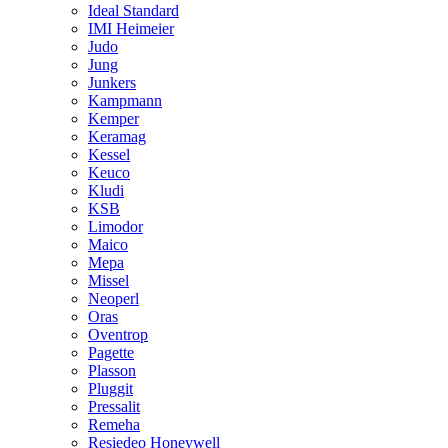
Ideal Standard
IMI Heimeier
Judo
Jung
Junkers
Kampmann
Kemper
Keramag
Kessel
Keuco
Kludi
KSB
Limodor
Maico
Mepa
Missel
Neoperl
Oras
Oventrop
Pagette
Plasson
Pluggit
Pressalit
Remeha
Resiedeo Honeywell